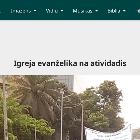
a
Imazens
Vidiu
Musikas
Biblia
Fi
Igreja evanẑelika na atividadis