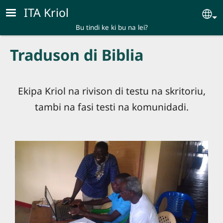
Skip to main content
ITA Kriol
Se
Bu tindi ke ki bu na lei?
Traduson di Biblia
Ekipa Kriol na rivison di testu na skritoriu,
tambi na fasi testi na komunidadi.